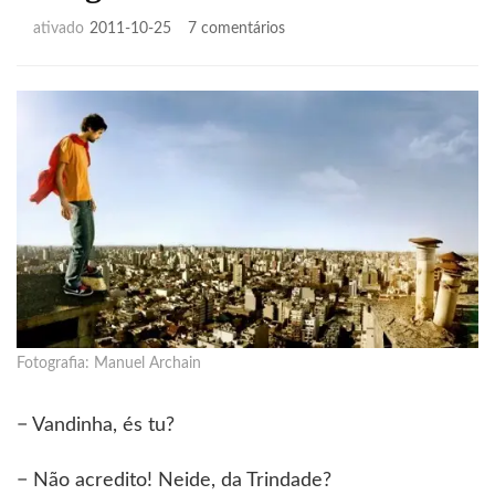
em
ativado
2011-10-25
7 comentários
A
viagem
de
cada
um
Fotografia: Manuel Archain
− Vandinha, és tu?
− Não acredito! Neide, da Trindade?