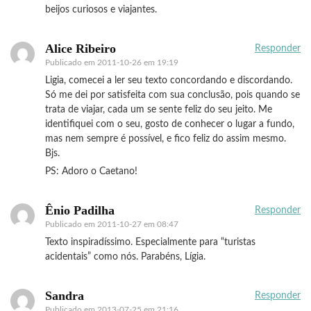
beijos curiosos e viajantes.
Alice Ribeiro
Responder
Publicado em
2011-10-26 em 19:19
Ligia, comecei a ler seu texto concordando e discordando.
Só me dei por satisfeita com sua conclusão, pois quando se
trata de viajar, cada um se sente feliz do seu jeito. Me
identifiquei com o seu, gosto de conhecer o lugar a fundo,
mas nem sempre é possível, e fico feliz do assim mesmo.
Bjs.
PS: Adoro o Caetano!
Ênio Padilha
Responder
Publicado em
2011-10-27 em 08:47
Texto inspiradíssimo. Especialmente para “turistas
acidentais” como nós. Parabéns, Lígia.
Sandra
Responder
Publicado em
2013-07-25 em 21:16