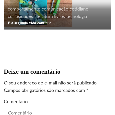
comportamento
comunicação
cotidiano
curiosidades
literatura
livros
tecnologia
arte
comportamento
consumo
curiosidades
Acontecendo Aqui
boas idéias
Coluna da semana
E a segunda vida continua…
decoração
design
humor
moda
comportamento
comunicação
design
dicas
Ideia brilhante. Será?
profissionais
gestão
liderança
livros
Pra que brigar?
Deixe um comentário
O seu endereço de e-mail não será publicado.
Campos obrigatórios são marcados com
*
Comentário