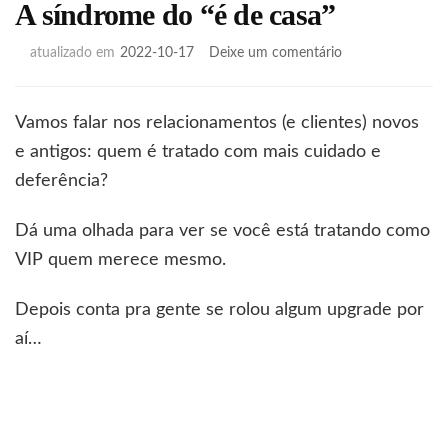
A síndrome do “é de casa”
em
atualizado em
2022-10-17
Deixe um comentário
A
síndrome
do
Vamos falar nos relacionamentos (e clientes) novos
“é
e antigos: quem é tratado com mais cuidado e
de
casa”
deferência?
Dá uma olhada para ver se você está tratando como
VIP quem merece mesmo.
Depois conta pra gente se rolou algum upgrade por
aí…