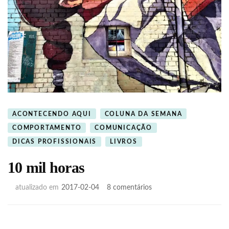
ACONTECENDO AQUI
COLUNA DA SEMANA
COMPORTAMENTO
COMUNICAÇÃO
DICAS PROFISSIONAIS
LIVROS
10 mil horas
em
atualizado em
2017-02-04
8 comentários
10
mil
horas