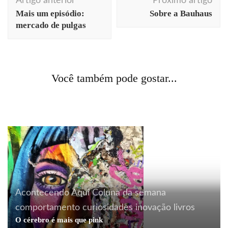
Artigo anterior
Próximo artigo
de
Mais um episódio:
Sobre a Bauhaus
post
mercado de pulgas
Acontecendo Aqui
Coluna da semana
comportamento
comunicação
cotidiano
curiosidades
livros
arte
Berlim
comportamento
comunicação
Você também pode gostar...
Como ver o mundo
cotidiano
curiosidades
fotografia
ilustração
Street art: mais moças
Acontecendo Aqui
Coluna da semana
comportamento
curiosidades
inovação
livros
O cérebro é mais que pink