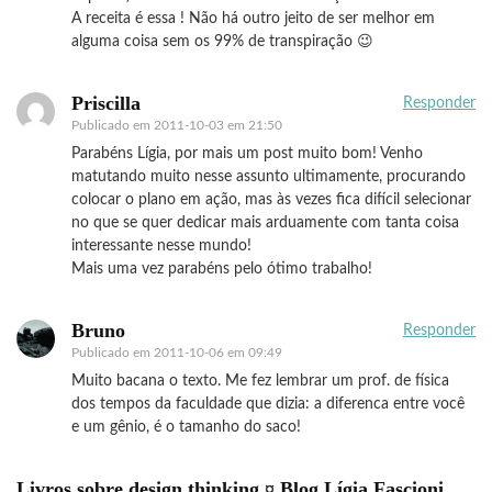
A receita é essa ! Não há outro jeito de ser melhor em
alguma coisa sem os 99% de transpiração 😉
Priscilla
Responder
Publicado em
2011-10-03 em 21:50
Parabéns Lígia, por mais um post muito bom! Venho
matutando muito nesse assunto ultimamente, procurando
colocar o plano em ação, mas às vezes fica difícil selecionar
no que se quer dedicar mais arduamente com tanta coisa
interessante nesse mundo!
Mais uma vez parabéns pelo ótimo trabalho!
Bruno
Responder
Publicado em
2011-10-06 em 09:49
Muito bacana o texto. Me fez lembrar um prof. de física
dos tempos da faculdade que dizia: a diferenca entre você
e um gênio, é o tamanho do saco!
Livros sobre design thinking ¤ Blog Lígia Fascioni